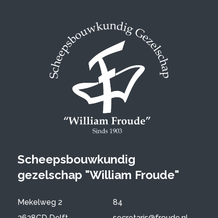
Scheepsbouwkundig
gezelschap "William Froude"
Mekelweg 2
84
2628CD Delft
secretaris@froude.nl