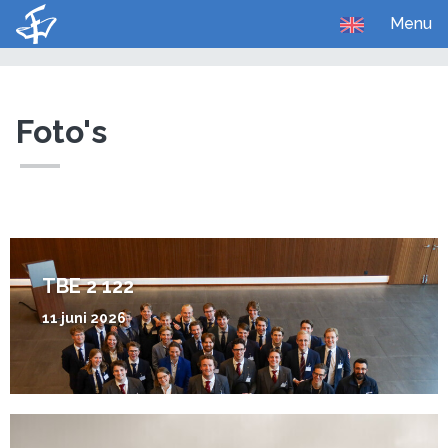
Menu
U bent hier:
Home
Media
Foto's
Foto's
TBE 2 122
11 juni 2026