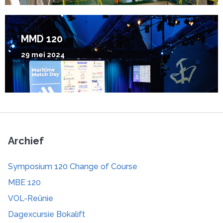
MMD 120
29 mei 2024
Archief
Symposium 120 Change of Course
MBE 120
VOL-Reünie
Dagexcursie Bokalift