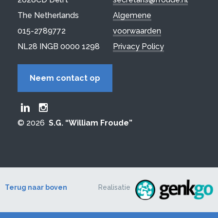
The Netherlands
Algemene
015-2789772
voorwaarden
NL28 INGB 0000 1298
Privacy Policy
Neem contact op
Froude LinkedIn group
Froude Instagram page
© 2026
S.G. “William Froude”
Terug naar boven
Realisatie