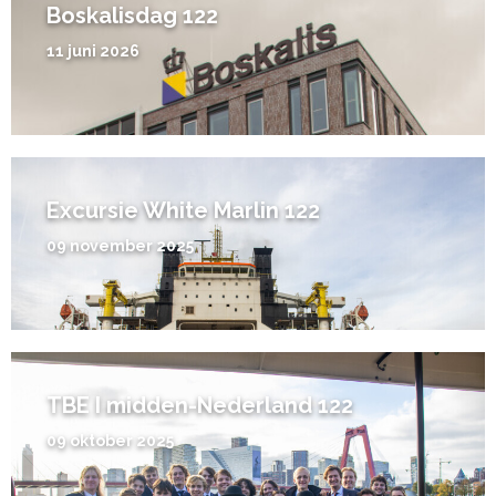
Boskalisdag 122
11 juni 2026
Excursie White Marlin 122
09 november 2025
TBE I midden-Nederland 122
09 oktober 2025